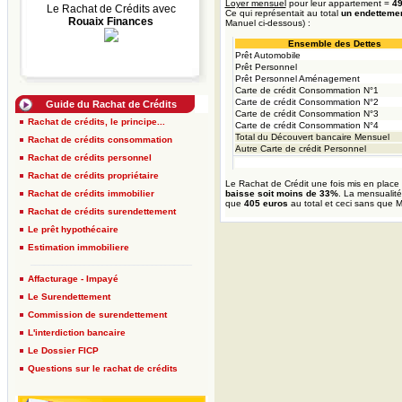
Loyer mensuel
pour leur appartement =
49
Le Rachat de Crédits avec
Ce qui représentait au total
un endetteme
Rouaix Finances
Manuel ci-dessous) :
Ensemble des Dettes
Prêt Automobile
Prêt Personnel
Prêt Personnel Aménagement
Carte de crédit Consommation N°1
Carte de crédit Consommation N°2
Guide du Rachat de Crédits
Carte de crédit Consommation N°3
Rachat de crédits, le principe...
Carte de crédit Consommation N°4
Total du Découvert bancaire Mensuel
Rachat de crédits consommation
Autre Carte de crédit Personnel
Rachat de crédits personnel
Rachat de crédits propriétaire
Le Rachat de Crédit une fois mis en place
Rachat de crédits immobilier
baisse soit moins de 33%
. La mensualité
que
405 euros
au total et ceci sans que 
Rachat de crédits surendettement
Le prêt hypothécaire
Estimation immobiliere
____________________________________
Affacturage - Impayé
Le Surendettement
Commission de surendettement
L'interdiction bancaire
Le Dossier FICP
Questions sur le rachat de crédits