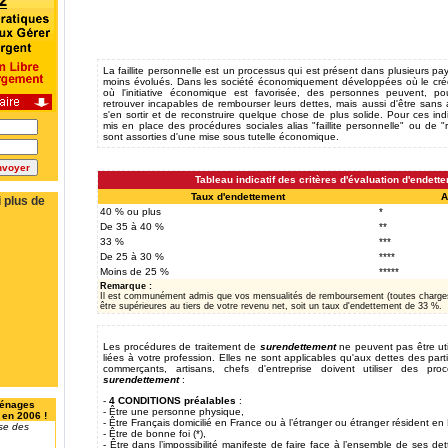
La faillite personnelle est un processus qui est présent dans plusieurs p
moins évolués. Dans les société économiquement développées où le crédi
où l'initiative économique est favorisée, des personnes peuvent, po
retrouver incapables de rembourser leurs dettes, mais aussi d'être sans
s'en sortir et de reconstruire quelque chose de plus solide. Pour ces ind
mis en place des procédures sociales alias "faillite personnelle" ou de "
sont assorties d'une mise sous tutelle économique.
Tableau indicatif des critères d'évaluation d'endett
Taux d'endettement
A
 plus de
40 % ou plus
*
De 35 à 40 %
**
33 %
***
De 25 à 30 %
****
Moins de 25 %
*****
Remarque :
Il est communément admis que vos mensualités de remboursement (toutes charge
être supérieures au tiers de votre revenu net, soit un taux d'endettement de 33 %.
Les procédures de traitement de
surendettement
ne peuvent pas être uti
liées à votre profession. Elles ne sont applicables qu'aux dettes des partic
commerçants, artisans, chefs d'entreprise doivent utiliser des pro
surendettement
:
-
4 CONDITIONS préalables
:
Ménages
- Être une personne physique,
 en 2006 !
- Être Français domicilié en France ou à l’étranger ou étranger résident en
se des
- Être de bonne foi (*),
- Être dans l’impossibilité manifeste de faire face à l’ensemble de ses de