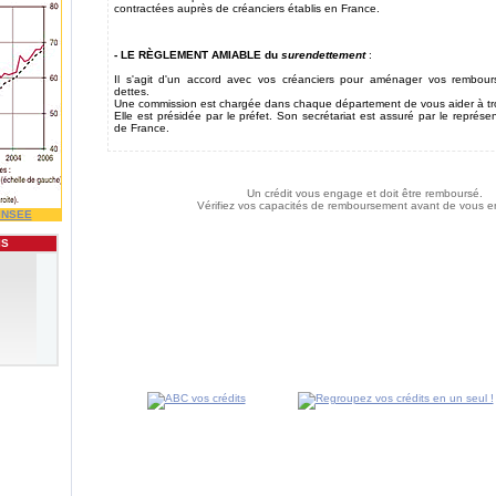
contractées auprès de créanciers établis en France.
- LE RÈGLEMENT AMIABLE du
surendettement
:
Il s'agit d'un accord avec vos créanciers pour aménager vos rembour
dettes.
Une commission est chargée dans chaque département de vous aider à tro
Elle est présidée par le préfet. Son secrétariat est assuré par le représ
de France.
Un crédit vous engage et doit être remboursé.
Vérifiez vos capacités de remboursement avant de vous e
INSEE
IS