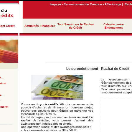
Impayé - Recouvrement de Créance - Affacturage
|
Racha
Tout Savoir sur le Rachat
Calculer votre
ent Credit
Actualités Financière
de Crédit
Endettement
__________________________________________________________
Le surendettement - Rachat de Credit
...
La
restructuratio
rééchelonnement des 
tion
taux d'intérêts sur u
Cela vous permettra 
remboursement adaptée
re
r
Vous avez
trop de crédits
. Afin de conserver votre
ement
pouvoir d'achat et de financer un nouveau projet,
trouver des solutions pour réduire en moyenne vos
mensualités jusqu'à 50 %.
Il suffit de regrouper tous vos crédits en un seul. Le
rachat de crédits
, vous permet d'obtenir des
_________
avantages non négligeable et simple.
Une opération simple et des avantages immédiats :
- Des mensualités réduites de 30 à 50 %,