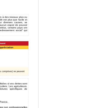
ays à des niveaux plus ou
t est plus que facile et
ur diverses causes, se
 aucun espoir de pouvoir
ividus, certains pays ont
redressement social" qui
ement
ppréciation
s comprises) ne peuvent
lisées si vos dettes sont
uliers. Les agriculteurs,
cédures spécifiques de
 France,
ttes non professionnelles