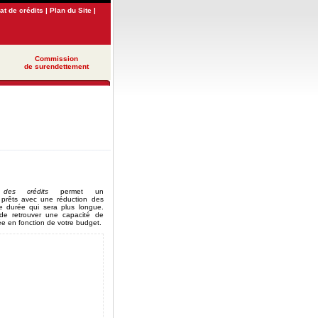
t de crédits
|
Plan du Site
|
Commission
de surendettement
________________________________
n des crédits
permet un
prêts avec une réduction des
ne durée qui sera plus longue.
de retrouver une capacité de
 en fonction de votre budget.