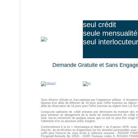
seul crédit
seule mensualité
seul interlocuteu
Demande Gratuite et Sans Engag
Sous réserve d'étude et d'acceptation par l'organisme prêteur. A réception d
dispose d'un délai de réflexion de 10 jours pour l'offre soumise au régime 
délai de rétractation de 14 jours pour l'offre soumise au régime hors Loi Scr
Lorsqu'une opération de crédit entraine une diminution du montant des me
peut entrainer un allongement de la durée de remboursement du crédit e
total. Aucun versement de quelque nature que ce soit ne peut être exigé d'u
l'obtention d'un ou plusieurs prêts d'argent.
Conformément à la loi « informatique et liberté » du 6 janvier 1978, vous 
d'accès, de rectification ou d'opposition sur les données personnelles vous
suffit pour l'exercer de nous écrire à l'adresse suivante : ROUAIX FIN
Fitzgerald Kennedy Bp 10523 - 31005 Toulouse cedex 6. ROUAIX FINANC