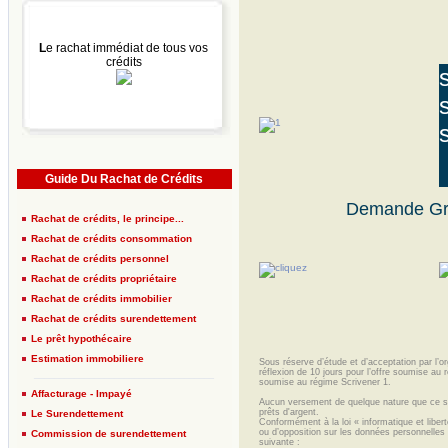
L
e rachat immédiat de tous vos
crédits
Guide Du Rachat de Crédits
Demande Gra
Rachat de crédits, le principe...
Rachat de crédits consommation
Rachat de crédits personnel
Rachat de crédits propriétaire
Rachat de crédits immobilier
Rachat de crédits surendettement
Le prêt hypothécaire
Estimation immobiliere
Sous réserve d’étude et d’acceptation par l’org
réflexion de 10 jours pour l’offre soumise au r
____________________________________
soumise au régime Scrivener 1.
Affacturage - Impayé
Aucun versement de quelque nature que ce soit
prêts d'argent.
Le Surendettement
Conformément à la loi « informatique et libert
ou d’opposition sur les données personnelles v
Commission de surendettement
suivante :