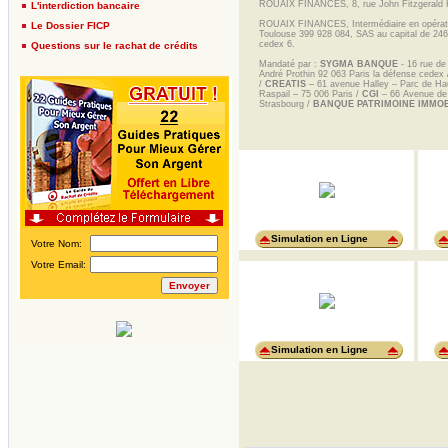
ROUAIX FINANCES, 8, rue John Fitzgerald K
L'interdiction bancaire
ROUAIX FINANCES, Intermédiaire en opératio
Le Dossier FICP
Toulouse 399 928 084, SAS au capital de 246
cedex 6.
Questions sur le rachat de crédits
Mandaté par :
SYGMA BANQUE
- 16 rue de
André Prothin 92 063 Paris la défense cedex
/
CREATIS
– 61 avenue Halley – Parc de Hau
Raspail – 75 006 Paris /
CGI
– 66 Avenue de 
Strasbourg /
BANQUE PATRIMOINE IMMOB
Simulation en Ligne
Sim
Votre Nom:
Votre Email:
Simulation en Ligne
Sim