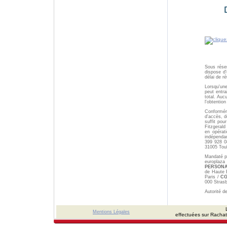
Sous réser
dispose d'
délai de r
Lorsqu'une
peut entr
total. Auc
l'obtention
Conforméme
d'accès, d
suffit po
Fitzgeral
en opérat
indépenda
399 928 0
31005 Tou
Mandaté p
europlaza
PERSONA
de Haute 
Paris /
CG
000 Strasb
Autorité d
Mentions Légales
effectuées sur Rachat