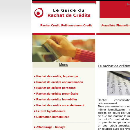
Im
Rachat Credit, Refinancement Credit
Actualités Financiè
_____
Menu
Le rachat de crédit
Rachat de crédits, le principe...
Rachat de crédits consommation
Rachat de crédits personnel
Rachat de crédits propriétaire
Rachat de crédits immobilier
Rachat, consolida
refinancement
Rachat de crédits surendettement
Tous ces termes sont e
même identification :
Le prêt hypothécaire
crédits en cours par un
ce que l'on nomme le ra
Estimation immobiliere
Le but d'un rachat de 
____________________________________
un premier temps un ta
un seul crédit amortis
Affacturage - Impayé
en relation avec les rev