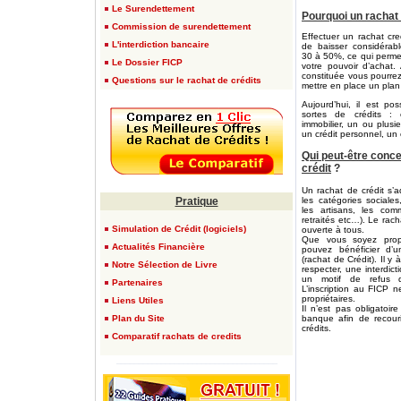
Le Surendettement
Pourquoi un rachat 
Commission de surendettement
Effectuer un rachat cr
L'interdiction bancaire
de baisser considérab
30 à 50%, ce qui perme
Le Dossier FICP
votre pouvoir d’achat.
constituée vous pourre
Questions sur le rachat de crédits
mettre en place un plan
Aujourd’hui, il est po
sortes de crédits : c
immobilier, un ou plusi
un crédit personnel, un
Qui peut-être conce
crédit
?
Un rachat de crédit s’a
Pratique
les catégories sociales,
les artisans, les comm
retraités etc…). Le rach
Simulation de Crédit (logiciels)
ouverte à tous.
Que vous soyez propr
Actualités Financière
pouvez bénéficier d’
(rachat de Crédit). Il y
Notre Sélection de Livre
respecter, une interdic
un motif de refus d
Partenaires
L’inscription au FICP 
propriétaires.
Liens Utiles
Il n’est pas obligatoi
Plan du Site
banque afin de recouri
crédits.
Comparatif rachats de credits
____________________________________