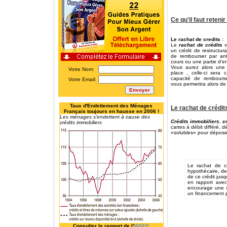
Ce qu'il faut reteni
Le rachat de credits :
Le
rachat de crédits
v
un crédit de restructur
de rembourser par anti
cours ou une partie d'en
Vous aurez alors une 
Votre Nom:
place , celle-ci sera 
capacité de rembours
Votre Email:
vous permettra alors de 
Taux d'Endettement des Ménages
Le rachat de crédit
Français toujours en hausse en 2006 !
Les ménages s'endettent à cause des
Crédits immobiliers
,
c
crédits immobiliers
cartes à débit différé, 
«solubles» pour dépos
Le rachat de cr
hypothécaire, de
de ce crédit jus
en rapport avec
encourage une s
un financement 
Consulter le rapport de l'
INSEE